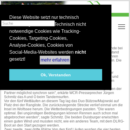
Diese Website setzt nur technisch
notwendige Cookies. Technisch nicht
To
notwendige Cookies wie Tracking-
Cookies, Targeting-Cookies,
Sechs- Seen- Tandem Cup 2007, WCR Duisburg
Analyse-Cookies, Cookies von
Einmal rund um die Insel hieß es für die Tandemsurfer am Wochenende bei
Social-Media-Websites werden
nicht
den NRW-Landesmeisterschaften. Tandemsurfen? Dieser Sport entstand
1920 auf Hawaii: Die dortigen Windsurfer nahmen Touristinnen auf ihren
gesetzt!
mehr erfahren
Brettern mit in die Wellen. Heute gilt es als eigenständige Surfdisziplin. Die
Sportler segeln zu zweit auf einem Brett mit zwei Segeln - jedes 7,5
Quadratmeter groß.
Am Samstag war der Wolfssee der Schauplatz für den dritten Lauf der
Ok, Verstanden
Landesmeisterschaft. Zuvor fanden bereits auf dem Weseler Auesee und
dem Zülpicher See zwei Wettkämpfe statt. Unter den acht Teilnehmern
befand sich auch das Team Bernd Bützow/Richard Majowski vom
Windsurfing Club Ruhr. "Beim Tandemsurfen müssen die Bewegungen der
Partner möglichst synchron sein", erkärte WCR-Presseprecher Jürgen
Schmitz das A und O beim Tandemsurfen.
Vor den fünf Wettläufen an diesem Tag lag das Duo Bützow/Majowski auf
Platz drei der Rangliste. Die zurückzulegende Strecke verlief einmal um die
Insel im Wolfssee herum. Die Wetterbedingungen passten. "Die waren
optimal. Bei ungünstigen Bedingungen können Rennen auch schon mal
abgebrochen werden", sagte Schmitz. Die beiden Duisburger erwischten
einen guten Wind und mussten nicht, wie ein anderes Team, mit dem DLRG-
Boot an den Start gezogen werden.
Zwei zweite, zwei dritte Plätze Von den fünf Läufen wurden die vier besten