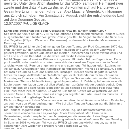
gewertet. Unter dem Strich standen für das WCR-Team beim Heimspiel zwei
zweite und drei dritte Plätze zu Buche. Sie konnten sich auf Rang zwei der
Gesamtwertung hinter den Führenden Alex Maucher/Benedikt Klinkhammer
aus Zülpich schieben. Am Samstag, 25. August, steht der entscheidende Lauf
auf dem Duemmer See an.
12.07.2007 PAUL GERLACH
Landesmeisterschaft des Seglerverbandes NRW im Tandem-Surfen
2007
Seit dem Jahr 2006 hat der SV NRW eine offizielle Landesmeisterschaft im Tandem-Surfen
ausgeschrieben und hierfür zwei große Pokale gestiftet. Im Vorjahr bestand die Serie aus
drei Regatten (Zülpich, Wesel und Dümmersee). In diesem Jahr kam der Masurensee in
Duisburg hinzu.
Die RWSG ist seit jeher ein Club mit guten Tandem-Teams, seit Fred Ostermann 1976 das
erste Tandem auf den Markt brachte. Dieser Tradition sind wir in diesem Jahr wieder
gerecht geworden. Unser Club stellte die meisten Teilnehmer an diesem Wettbewerb und
am Ende auch mit Benedikt Klinkhammer und mir die Gesamtsieger.
Mit 14 Siegen und 4 zweiten Plätzen in insgesamt 18 Läufen fiel das Ergebnis am Ende
punktemäßig sehr deutlich aus. Wenn man sich die einzelnen Regatten aber im Detail
ansieht, waren die Rennen ungemein eng und spannend. Wir haben jeden Laufsieg mit
viel Einsatz, Konzentration und Kampfgeist herausgefahren. Wenn es einmal läuft, dann
hat man hier und da auch das Glück des Tüchtigen. Bei der ersten Regatta in Wesel
haben wir einige Wettfahrten nach Aufholen großer Rückstände nur mit hauchdünnen
Vorsprüngen für uns entschieden. Auf dem Zülpicher See mussten wir uns den Brüdern
Markus und Thomas Michaelis knapp geschlagen geben. In Duisburg haben wir zwar alle
Läufe gewonnen, lagen aber bei allen Wettfahrten zunächst wieder deutlich zurück. Dort
ereignete sich eine sehr lustige Begebenheit, als nämlich das gesamte Feld außer uns
eine Insel falsch herum rundete. Es war ein Bild für die Götter, als wir plötzlich von der
anderen Seite auftauchten, dem Feld entgegen segelten und alle umkehren mussten. So
viele ratlose und ungläubige Gesichter ...
Die letzte Regatta auf dem Dümmersee war von allen die schönste, sowohl vom Revier her,
als auch von den Wetterbedingungen. Wie bei allen Tandem-Regatten war die Stimmung
am Ufer ganz hervorragend.
Die Tandem-Regatten laufen immer nur an einem Tag. Das Brettmaterial wird den
Teilnehmern vom Verein an das jeweilige Revier transportiert. Man kann diese
Veranstaltung wirklich empfehlen, auch denjenigen, die ansonsten keine Regatta-
Erfahrung haben. In diesem Zusammenhang sei noch einmal auf unser Regatta-Training
im Sommer 2008 verwiesen. Wir von der RWSG würden uns wirklich freuen, wenn im
kommenden Jahr wieder eine größere Gruppe mitreisen würde.
Alex Maucher